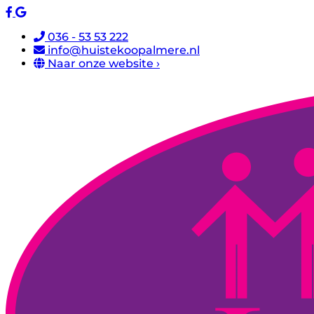
036 - 53 53 222
info@huistekoopalmere.nl
Naar onze website ›