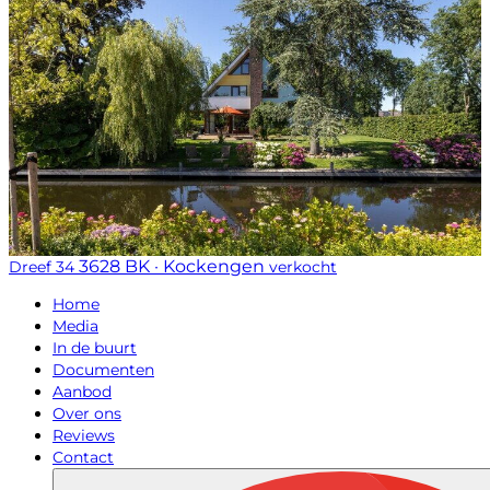
3628 BK · Kockengen
Dreef 34
verkocht
Home
Media
In de buurt
Documenten
Aanbod
Over ons
Reviews
Contact