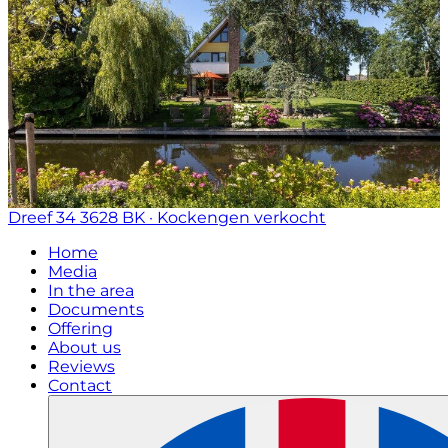
Dreef 34
3628 BK · Kockengen
verkocht
Home
Media
In the area
Documents
Offering
About us
Reviews
Contact