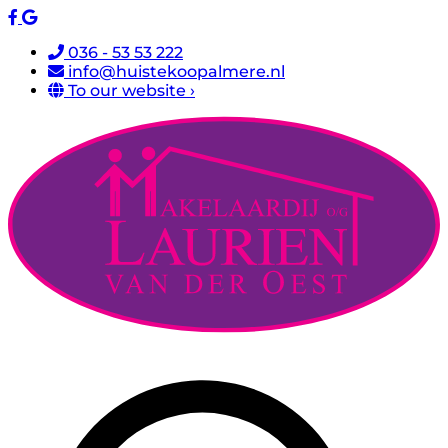
036 - 53 53 222
info@huistekoopalmere.nl
To our website ›